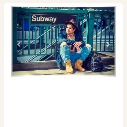
Föregående
Näs