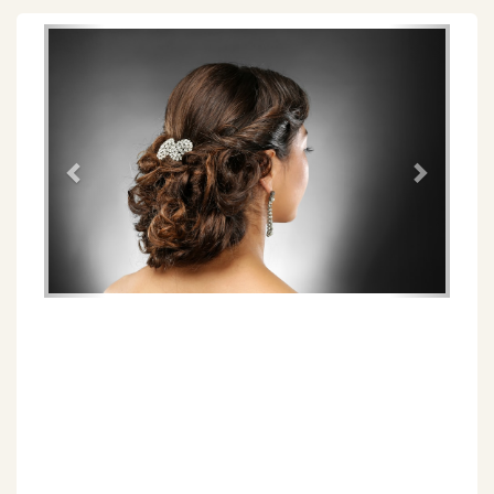
Föregående
Näs