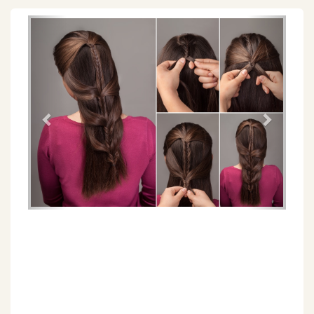
Föregående
Näs