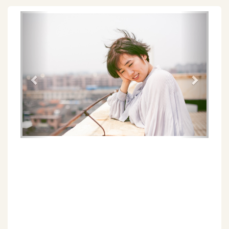
Föregående
Näs