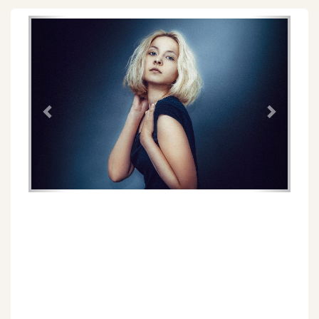
Föregående
Näs