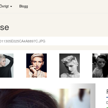
Övrigt
Blogg
.se
011305E025CA4A8897C.JPG
Nästa
D