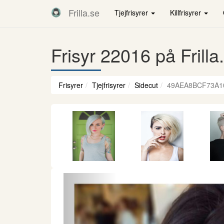
Frilla.se
Tjejfrisyrer
Killfrisyrer
Frisyr 22016 på Frilla
Frisyrer
Tjejfrisyrer
Sidecut
49AEA8BCF73A1
Föregående