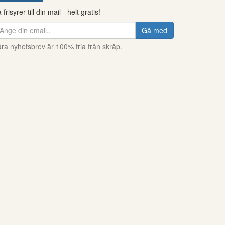
 frisyrer till din mail - helt gratis!
Gå med
ra nyhetsbrev är 100% fria från skräp.