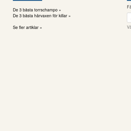
Få
De 3 bästa torrschampo »
De 3 bästa hårvaxen för killar »
Vå
Se fler artiklar »