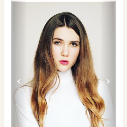
Föregående
Näs