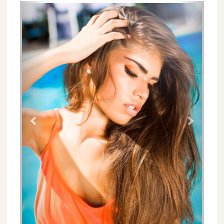
Föregående
Näs