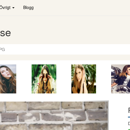
Övrigt
Blogg
.se
JPG
Nästa
D