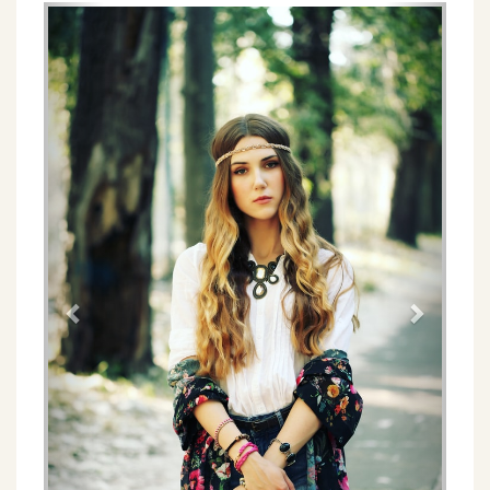
Föregående
Näs