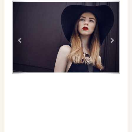
Föregående
Näs