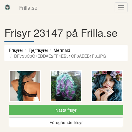
Frilla.se
Frisyr 23147 på Frilla.se
Frisyrer
Tjejfrisyrer
Mermaid
DF733C0C7EDDAE2FF4EB51CF0AEEB1F3.JPG
Nästa frisyr
Föregående frisyr