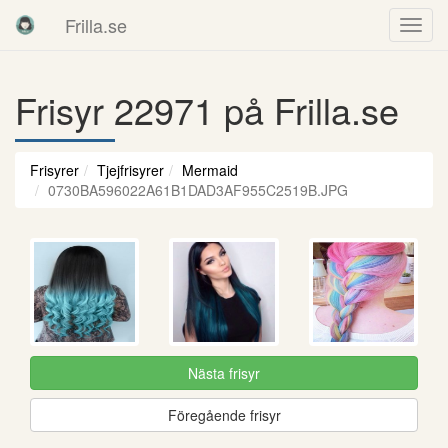
Frilla.se
Frisyr 22971 på Frilla.se
Frisyrer
Tjejfrisyrer
Mermaid
0730BA596022A61B1DAD3AF955C2519B.JPG
Nästa frisyr
Föregående frisyr