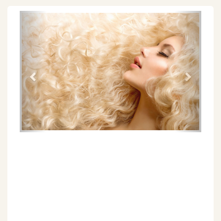
Föregående
Näs