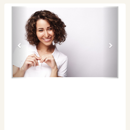
Föregående
Näs