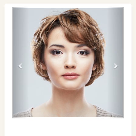
Föregående
Näs