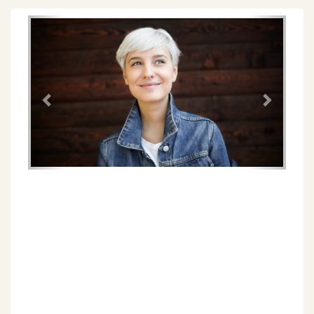
Föregående
Näs