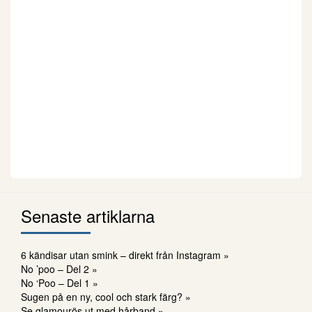
Senaste artiklarna
6 kändisar utan smink – direkt från Instagram »
No ’poo – Del 2 »
No ‘Poo – Del 1 »
Sugen på en ny, cool och stark färg? »
Se glamourös ut med hårband »