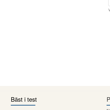
V
Bäst i test
P