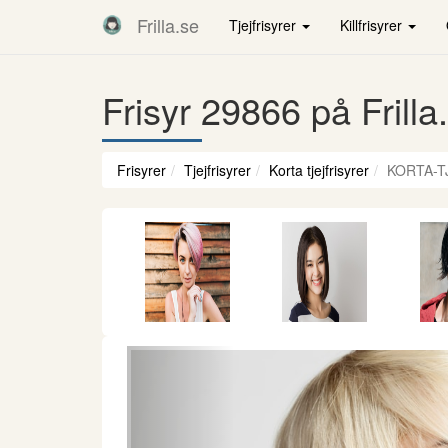
Frilla.se
Tjejfrisyrer
Killfrisyrer
Frisyr 29866 på Frilla
Frisyrer
Tjejfrisyrer
Korta tjejfrisyrer
KORTA-T
Föregående