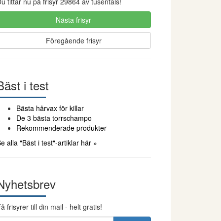
u tittar nu på frisyr 29864 av tusentals!
Nästa frisyr
Föregående frisyr
Bäst i test
Bästa hårvax för killar
De 3 bästa torrschampo
Rekommenderade produkter
e alla "Bäst i test"-artiklar här »
Nyhetsbrev
å frisyrer till din mail - helt gratis!