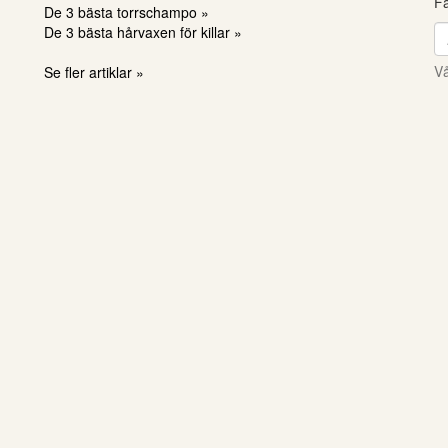
Få
De 3 bästa torrschampo »
De 3 bästa hårvaxen för killar »
Vå
Se fler artiklar »