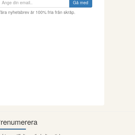
Gå med
åra nyhetsbrev är 100% fria från skräp.
renumerera