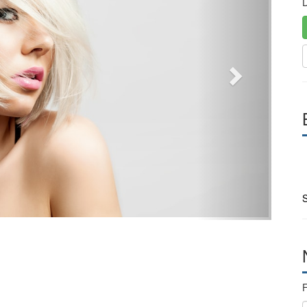
D
S
F