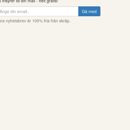
 frisyrer till din mail - helt gratis!
Gå med
ra nyhetsbrev är 100% fria från skräp.