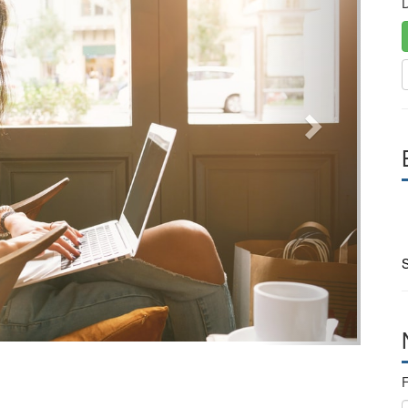
D
S
F