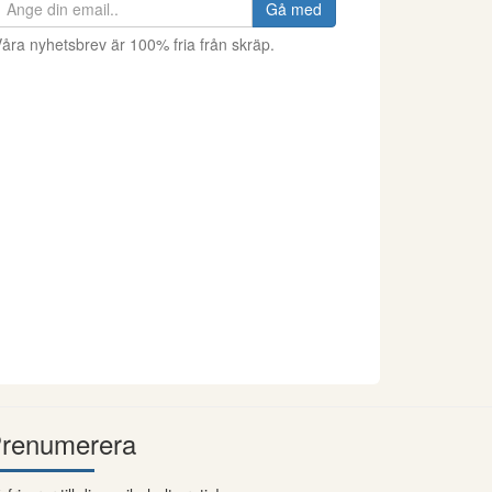
Gå med
åra nyhetsbrev är 100% fria från skräp.
renumerera