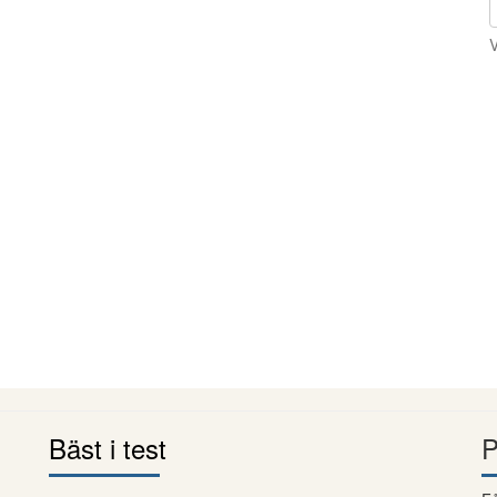
V
Bäst i test
P