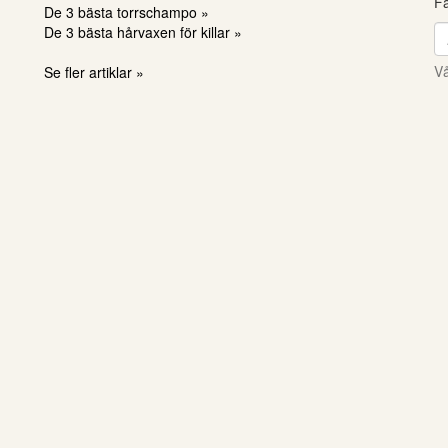
Få
De 3 bästa torrschampo »
De 3 bästa hårvaxen för killar »
Vå
Se fler artiklar »