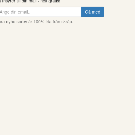
 frisyrer till din mail - helt gratis!
Gå med
ra nyhetsbrev är 100% fria från skräp.