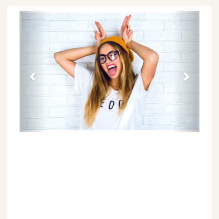
Föregående
Näs