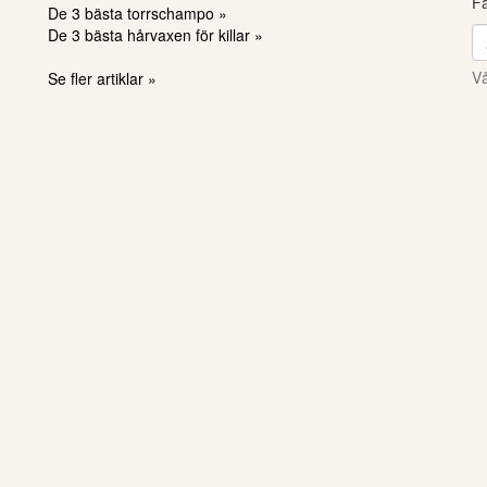
Få
De 3 bästa torrschampo »
De 3 bästa hårvaxen för killar »
Vå
Se fler artiklar »