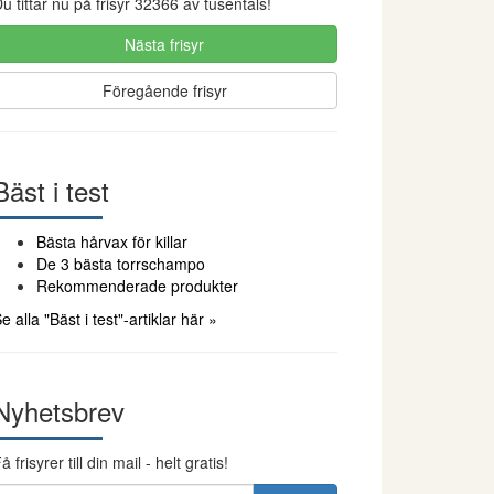
u tittar nu på frisyr 32366 av tusentals!
Nästa frisyr
Föregående frisyr
Bäst i test
Bästa hårvax för killar
De 3 bästa torrschampo
Rekommenderade produkter
e alla "Bäst i test"-artiklar här »
Nyhetsbrev
å frisyrer till din mail - helt gratis!