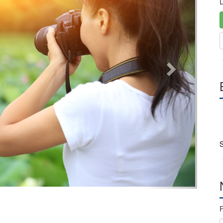
D
S
F