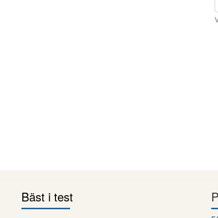
V
Bäst i test
P