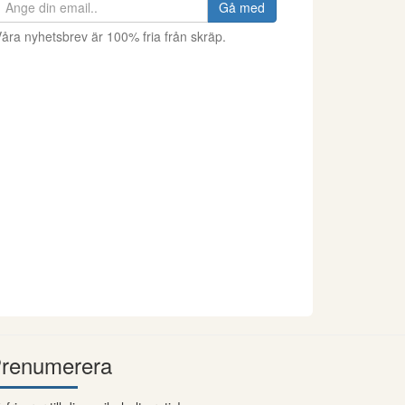
Gå med
åra nyhetsbrev är 100% fria från skräp.
renumerera