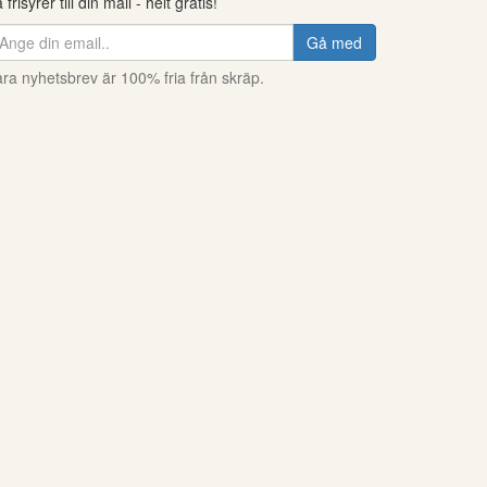
 frisyrer till din mail - helt gratis!
Gå med
ra nyhetsbrev är 100% fria från skräp.