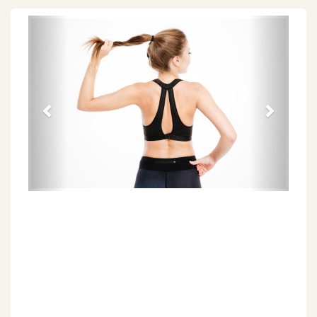
Föregående
Näs