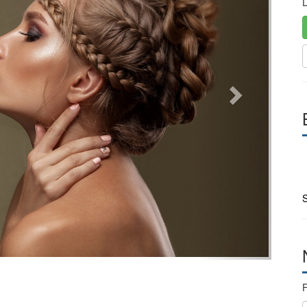
D
S
F