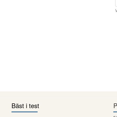
V
Bäst i test
P