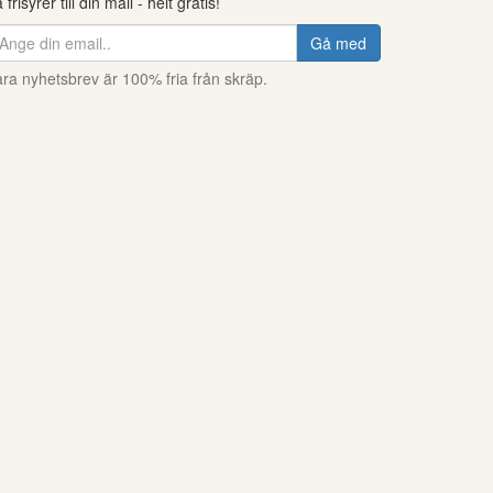
 frisyrer till din mail - helt gratis!
Gå med
ra nyhetsbrev är 100% fria från skräp.