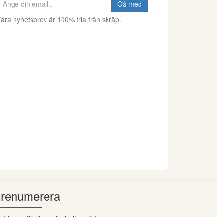
Gå med
åra nyhetsbrev är 100% fria från skräp.
renumerera