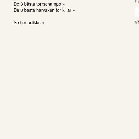
Få
De 3 bästa torrschampo »
De 3 bästa hårvaxen för killar »
Vå
Se fler artiklar »