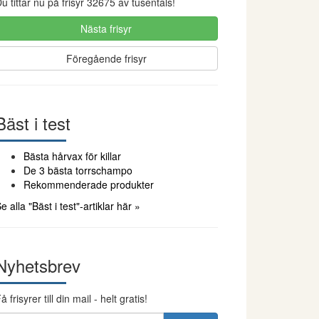
u tittar nu på frisyr 32675 av tusentals!
Nästa frisyr
Föregående frisyr
Bäst i test
Bästa hårvax för killar
De 3 bästa torrschampo
Rekommenderade produkter
e alla "Bäst i test"-artiklar här »
Nyhetsbrev
å frisyrer till din mail - helt gratis!