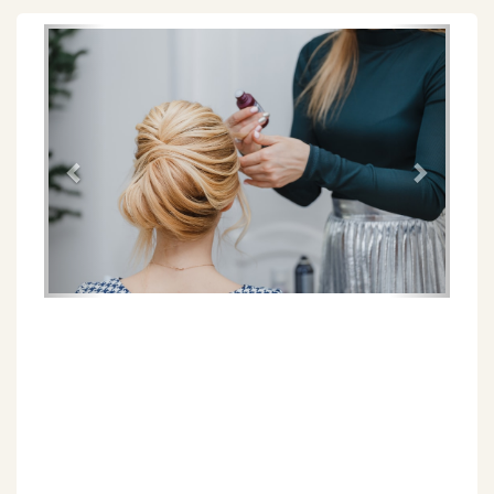
Föregående
Näs