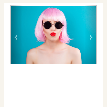
Föregående
Näs