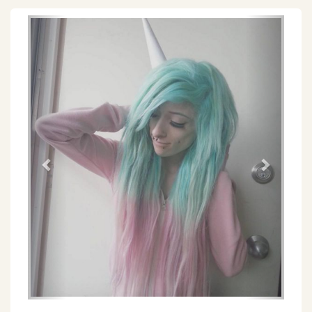
Föregående
Näs