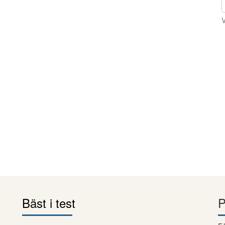
V
Bäst i test
P