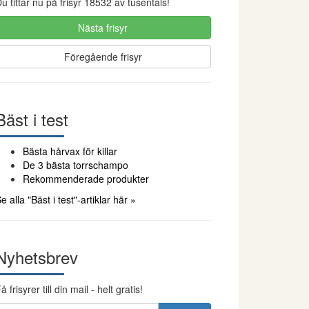
u tittar nu på frisyr 18532 av tusentals!
Nästa frisyr
Föregående frisyr
Bäst i test
Bästa hårvax för killar
De 3 bästa torrschampo
Rekommenderade produkter
e alla "Bäst i test"-artiklar här »
Nyhetsbrev
å frisyrer till din mail - helt gratis!