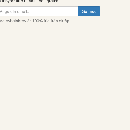
 frisyrer till din mail - helt gratis!
Gå med
ra nyhetsbrev är 100% fria från skräp.