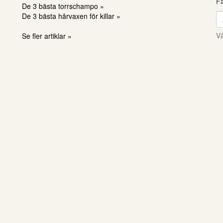
Få
De 3 bästa torrschampo »
De 3 bästa hårvaxen för killar »
Vå
Se fler artiklar »