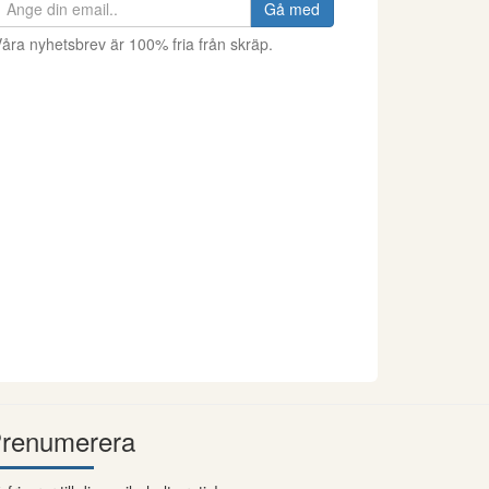
Gå med
åra nyhetsbrev är 100% fria från skräp.
renumerera