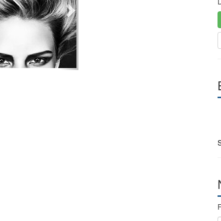
D
S
F