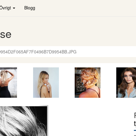
Övrigt
Blogg
.se
954D2F065AF7F0496B7D9954BB.JPG
de
Nästa