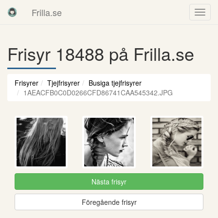
Frilla.se
Frisyr 18488 på Frilla.se
Frisyrer
Tjejfrisyrer
Busiga tjejfrisyrer
1AEACFB0C0D0266CFD86741CAA545342.JPG
Nästa frisyr
Föregående frisyr