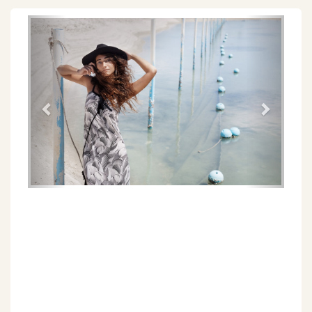
Föregående
Näs