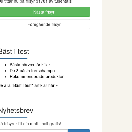
u tittar nu på frisyr 31781 av tusentals!
Nästa frisyr
Föregående frisyr
Bäst i test
Bästa hårvax för killar
De 3 bästa torrschampo
Rekommenderade produkter
e alla "Bäst i test"-artiklar här »
Nyhetsbrev
å frisyrer till din mail - helt gratis!