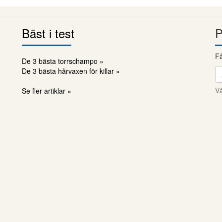
Bäst i test
P
Få
De 3 bästa torrschampo »
De 3 bästa hårvaxen för killar »
Vå
Se fler artiklar »