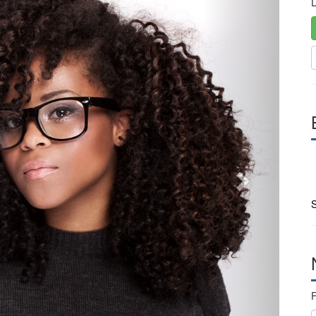
D
S
F