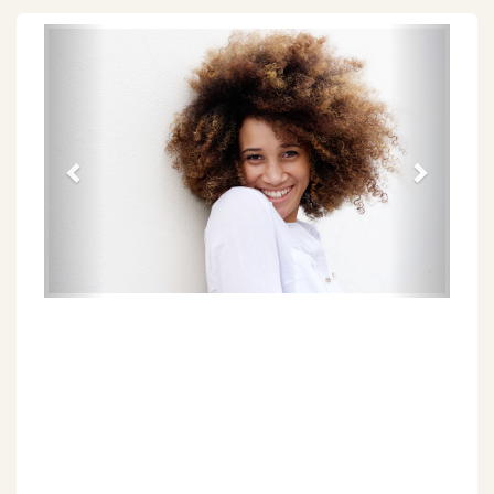
Föregående
Näs