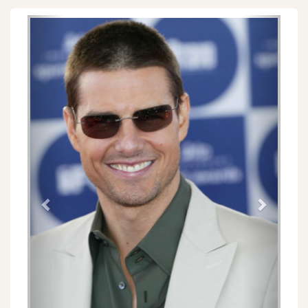
Föregående
Näs