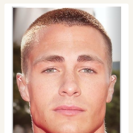
Föregående
Näs