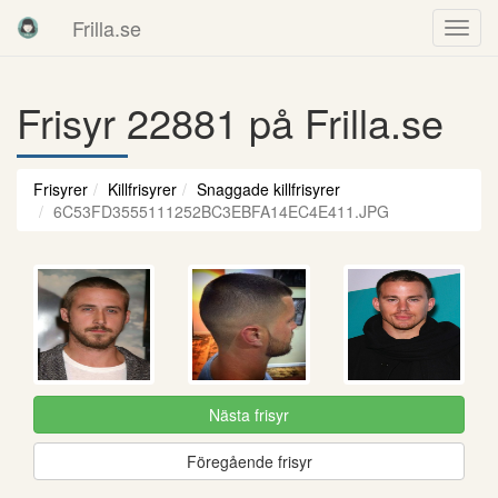
Frilla.se
Frisyr 22881 på Frilla.se
Frisyrer
Killfrisyrer
Snaggade killfrisyrer
6C53FD3555111252BC3EBFA14EC4E411.JPG
Nästa frisyr
Föregående frisyr