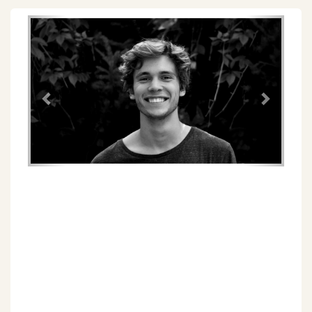
Föregående
Näs