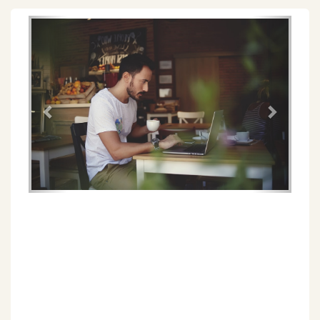
Föregående
Näs