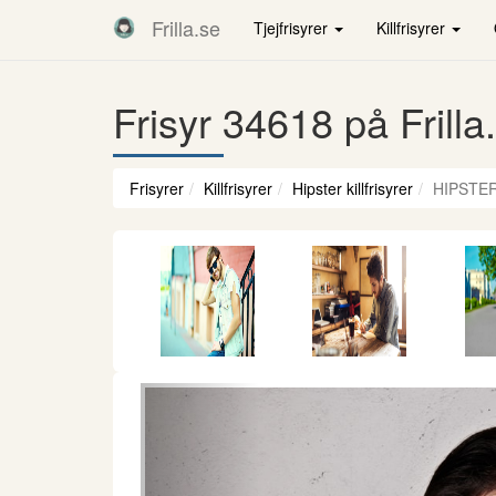
Frilla.se
Tjejfrisyrer
Killfrisyrer
Frisyr 34618 på Frilla
Frisyrer
Killfrisyrer
Hipster killfrisyrer
HIPSTER
Föregående