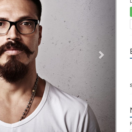
D
S
F