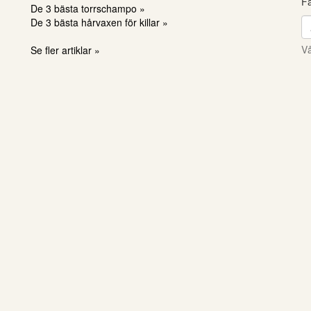
Få
De 3 bästa torrschampo »
De 3 bästa hårvaxen för killar »
Vå
Se fler artiklar »