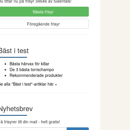
u tittar nu på frisyr 34646 av tusentals!
Nästa frisyr
Föregående frisyr
Bäst i test
Bästa hårvax för killar
De 3 bästa torrschampo
Rekommenderade produkter
e alla "Bäst i test"-artiklar här »
Nyhetsbrev
å frisyrer till din mail - helt gratis!