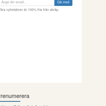
Gå med
åra nyhetsbrev är 100% fria från skräp.
renumerera