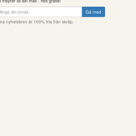
 frisyrer till din mail - helt gratis!
Gå med
ra nyhetsbrev är 100% fria från skräp.