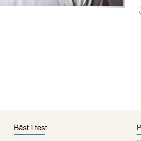
V
Bäst i test
P