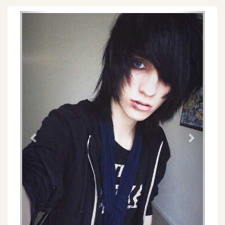
Föregående
Näs