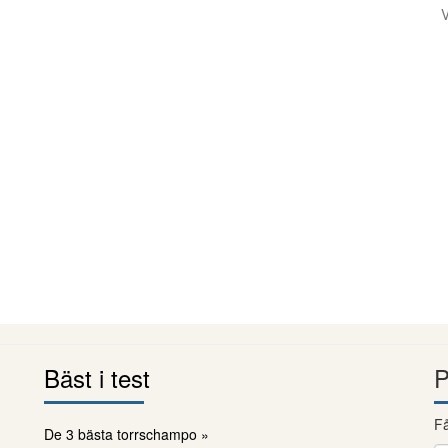
V
Bäst i test
P
Få
De 3 bästa torrschampo »