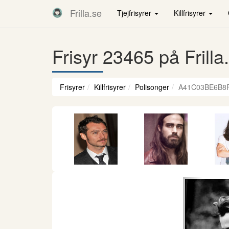
Frilla.se
Tjejfrisyrer
Killfrisyrer
Frisyr 23465 på Frilla
Frisyrer
Killfrisyrer
Polisonger
A41C03BE6B8
Föregåen