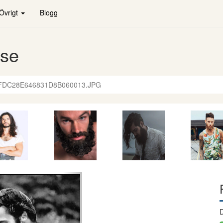
Övrigt
Blogg
.se
FDC28E646831D8B060013.JPG
de
Nästa
D