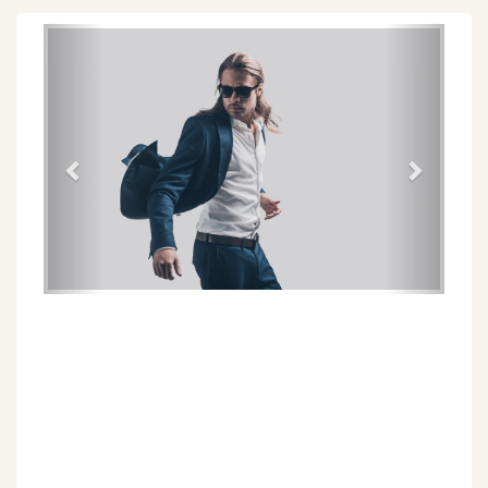
Föregående
Näs