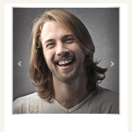
Föregående
Näs