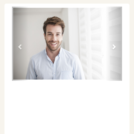
Föregående
Näs