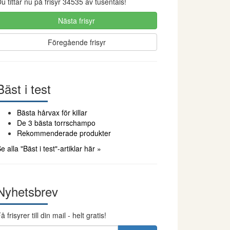
u tittar nu på frisyr 34535 av tusentals!
Nästa frisyr
Föregående frisyr
Bäst i test
Bästa hårvax för killar
De 3 bästa torrschampo
Rekommenderade produkter
e alla "Bäst i test"-artiklar här »
Nyhetsbrev
å frisyrer till din mail - helt gratis!