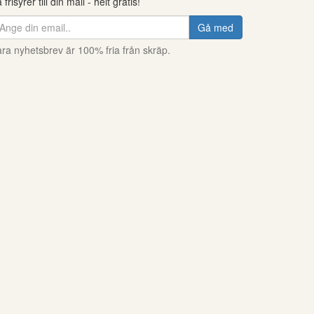
 frisyrer till din mail - helt gratis!
Gå med
ra nyhetsbrev är 100% fria från skräp.