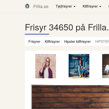
Frilla.se
Tjejfrisyrer
Killfrisyrer
Frisyr 34650 på Frilla
Frisyrer
Killfrisyrer
Hipster killfrisyrer
HIPSTER
Föregående