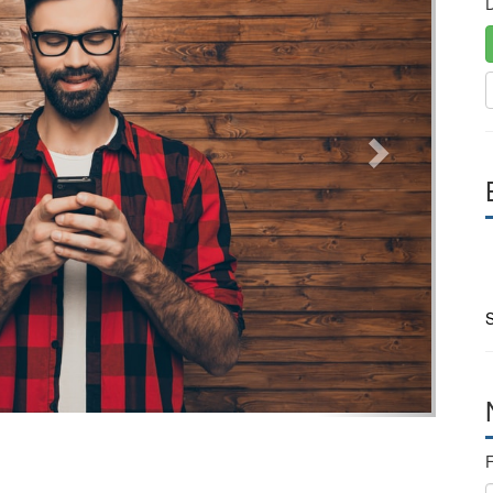
D
S
F