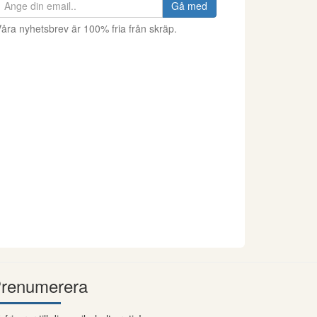
Gå med
åra nyhetsbrev är 100% fria från skräp.
renumerera