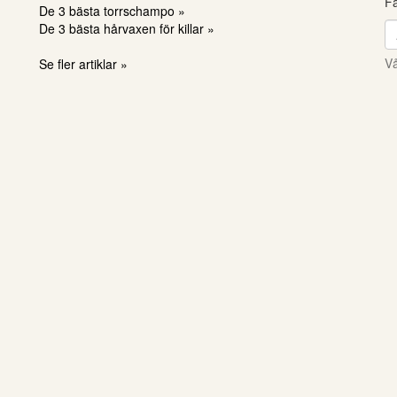
Få
De 3 bästa torrschampo »
De 3 bästa hårvaxen för killar »
Vå
Se fler artiklar »