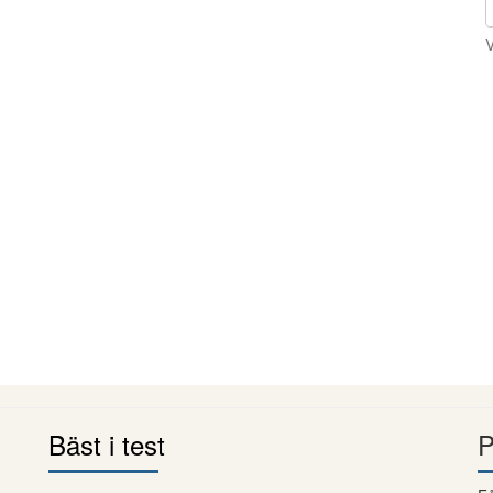
V
Bäst i test
P