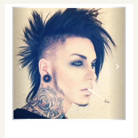
Föregående
Näs