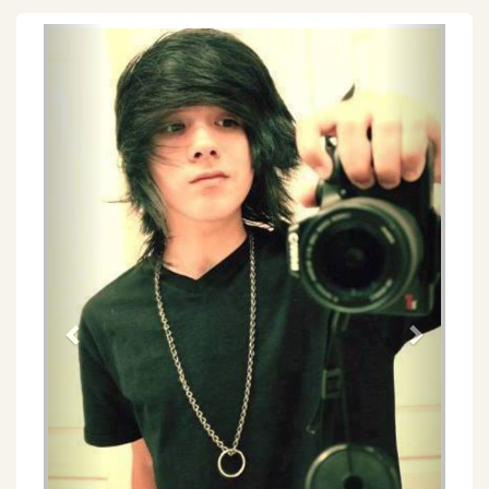
Föregående
Näs