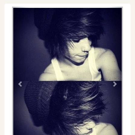
Föregående
Näs