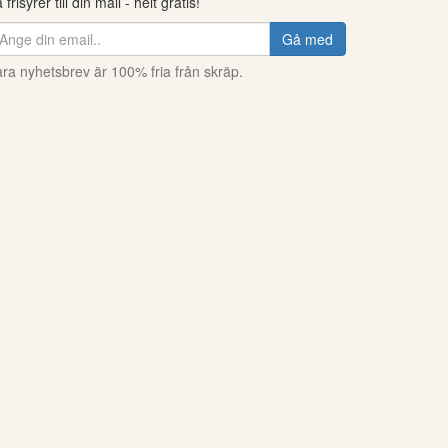
 frisyrer till din mail - helt gratis!
Gå med
ra nyhetsbrev är 100% fria från skräp.