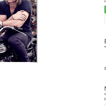
D
S
F