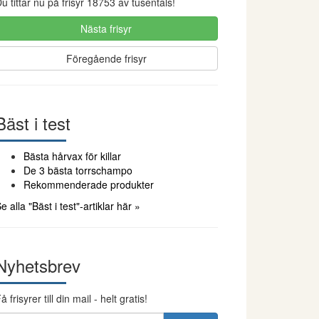
u tittar nu på frisyr 18753 av tusentals!
Nästa frisyr
Föregående frisyr
Bäst i test
Bästa hårvax för killar
De 3 bästa torrschampo
Rekommenderade produkter
e alla "Bäst i test"-artiklar här »
Nyhetsbrev
å frisyrer till din mail - helt gratis!