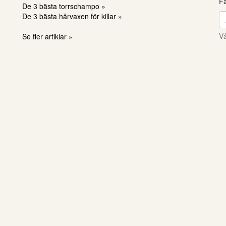
Få
De 3 bästa torrschampo »
De 3 bästa hårvaxen för killar »
Vå
Se fler artiklar »