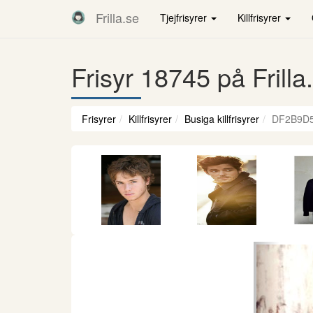
Frilla.se
Tjejfrisyrer
Killfrisyrer
Frisyr 18745 på Frilla
Frisyrer
Killfrisyrer
Busiga killfrisyrer
DF2B9D
Föregåen