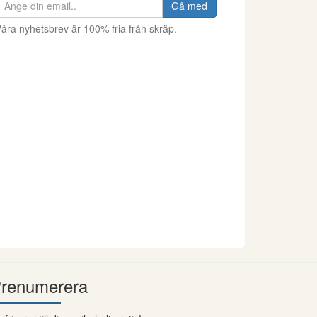
Gå med
åra nyhetsbrev är 100% fria från skräp.
renumerera