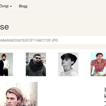
Övrigt
Blogg
.se
59A6A59D3387E2FCF71A8C772F.JPG
de
Nästa