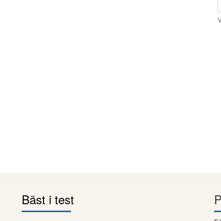
V
Bäst i test
P