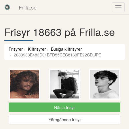
Frilla.se
Frisyr 18663 på Frilla.se
Frisyrer
Killfrisyrer
Busiga killfrisyrer
2683933E483D01BFD55CEC8163FE22CD.JPG
Nästa frisyr
Föregående frisyr