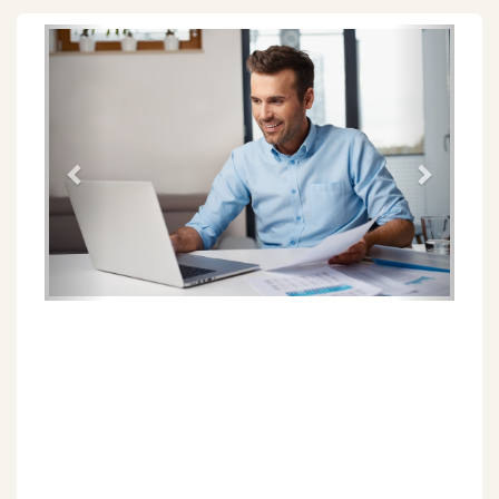
Föregående
Näs