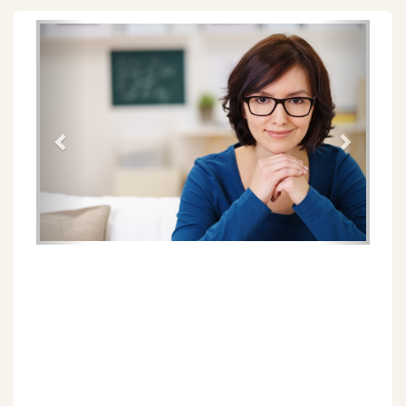
Föregående
Näs