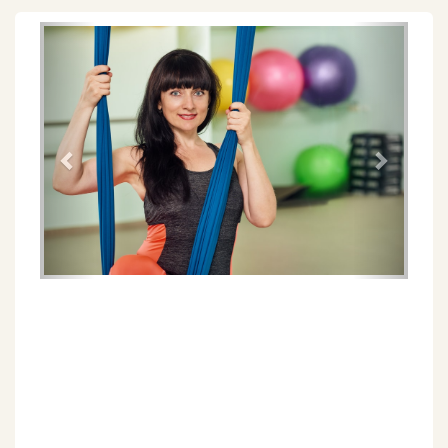
Föregående
Näs